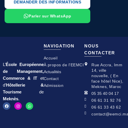
DEMANDER DES INFORMATIONS
Parler sur WhatsApp
NAVIGATION
NOUS
CONTACTER
Accueil
L’
École Européenne
À propos de l'EEMCI
Rue Accra, Imm
14, ville
de Management,
Actualités
nouvelle, ( En
Commerce & IT
et
Contact
face hôtel Nice),
d’
Hôtellerie &
Admission
Meknes, Maroc
Tourisme
de
05 35 40 04 17
Meknès
.
06 61 31 92 76
F
I
W
06 61 33 43 62
a
n
h
c
s
a
contact@eemci.m
e
t
t
b
a
s
o
g
a
o
r
p