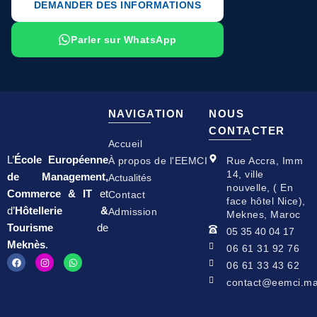
DEMANDER DES INFORMATIONS
Parler sur WhatsApp
NAVIGATION
NOUS
CONTACTER
Accueil
L’
École Européenne
À propos de l'EEMCI
Rue Accra, Imm
14, ville
de Management,
Actualités
nouvelle, ( En
Commerce & IT
et
Contact
face hôtel Nice),
d’
Hôtellerie &
Admission
Meknes, Maroc
Tourisme
de
05 35 40 04 17
Meknès
.
06 61 31 92 76
F
I
W
06 61 33 43 62
a
n
h
c
s
a
contact@eemci.m
e
t
t
b
a
s
o
g
a
o
r
p